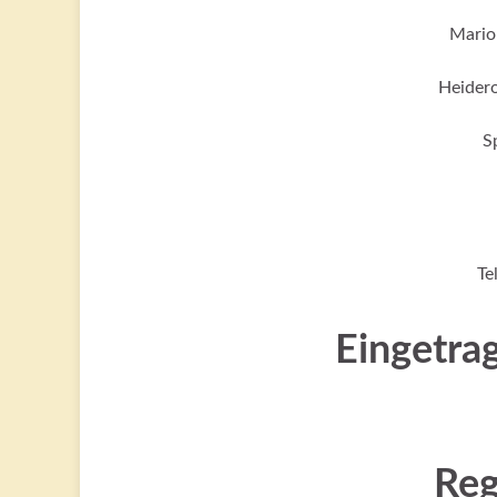
Mario
Heidero
S
Te
Eingetra
Reg