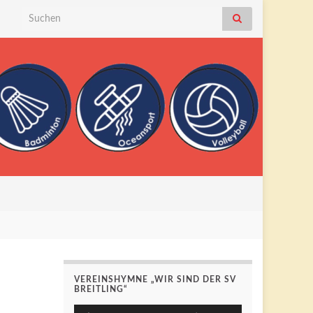
Search for:
VEREINSHYMNE „WIR SIND DER SV
BREITLING“
Pfeiltasten
Audio-