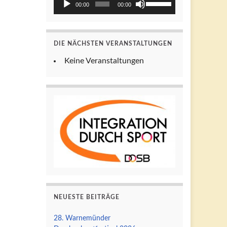
00:00
00:00
Hoch/Runter
Player
benutzen,
um
DIE NÄCHSTEN VERANSTALTUNGEN
die
Lautstärke
Keine Veranstaltungen
zu
regeln.
NEUESTE BEITRÄGE
28. Warnemünder