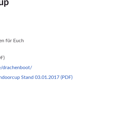
cup
en für Euch
F)
de/drachenboot/
Indoorcup Stand 03.01.2017 (PDF)