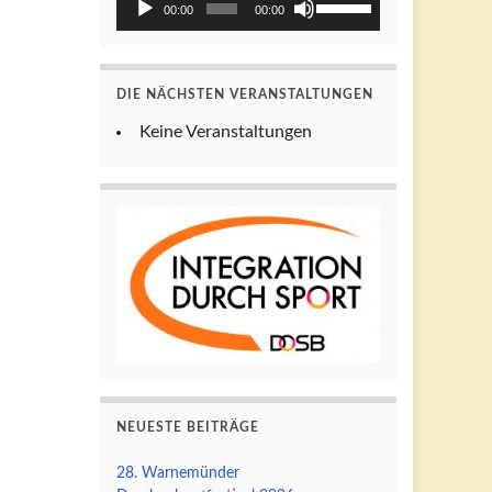
00:00
00:00
Hoch/Runter
Player
benutzen,
um
DIE NÄCHSTEN VERANSTALTUNGEN
die
Lautstärke
Keine Veranstaltungen
zu
regeln.
NEUESTE BEITRÄGE
28. Warnemünder