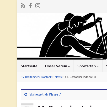
Startseite
Unser Verein
Sportarten
SV Breitling e.V. Rostock
>
News
>
11. Rostocker Indoorcup
Skifreizeit ab Klasse 7