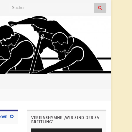
Search for:
ehen
VEREINSHYMNE „WIR SIND DER SV
BREITLING“
Pfeiltasten
Audio-