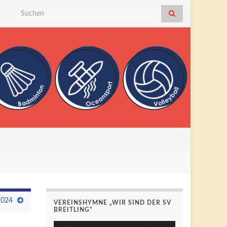
Search for:
2024
VEREINSHYMNE „WIR SIND DER SV
BREITLING“
Pfeiltasten
Audio-