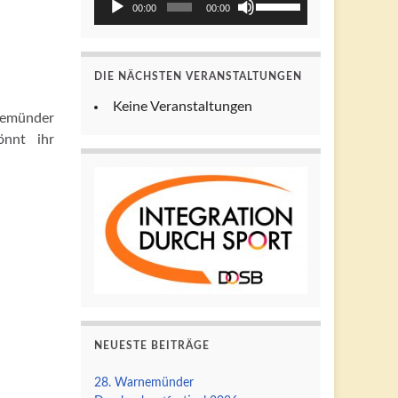
00:00
00:00
Hoch/Runter
Player
benutzen,
um
DIE NÄCHSTEN VERANSTALTUNGEN
die
Lautstärke
Keine Veranstaltungen
nemünder
zu
önnt ihr
regeln.
NEUESTE BEITRÄGE
28. Warnemünder