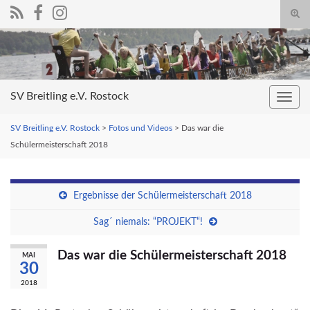
Suc
umsc
Search for:
SV Breitling e.V. Rostock
Navig
umsc
SV Breitling e.V. Rostock
>
Fotos und Videos
>
Das war die
Schülermeisterschaft 2018
Ergebnisse der Schülermeisterschaft 2018
Sag´ niemals: “PROJEKT“!
Das war die Schülermeisterschaft 2018
MAI
30
2018