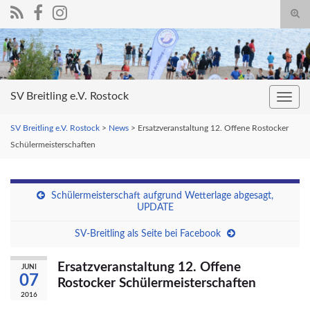
Suc
umsc
Search for:
SV Breitling e.V. Rostock
Navig
umsc
SV Breitling e.V. Rostock
>
News
>
Ersatzveranstaltung 12. Offene Rostocker
Schülermeisterschaften
Schülermeisterschaft aufgrund Wetterlage abgesagt,
UPDATE
SV-Breitling als Seite bei Facebook
Ersatzveranstaltung 12. Offene
JUNI
07
Rostocker Schülermeisterschaften
2016