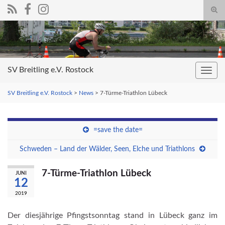
Suc
umsc
Search for:
SV Breitling e.V. Rostock
Navig
umsc
SV Breitling e.V. Rostock
>
News
>
7-Türme-Triathlon Lübeck
=save the date=
Schweden – Land der Wälder, Seen, Elche und Triathlons
7-Türme-Triathlon Lübeck
JUNI
12
2019
Der diesjährige Pfingstsonntag stand in Lübeck ganz im