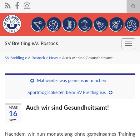
Suc
umsc
Search for:
SV Breitling e.V. Rostock
Navig
umsc
SV Breitling e.V. Rostock
>
News
>
Auch wir sind Gesundheitsamt!
Mal wieder was gemeinsam machen…
Sportmöglichkeiten beim SV Breitling e.V.
Auch wir sind Gesundheitsamt!
MÄRZ
16
2021
Nachdem wir nun monatelang ohne gemeinsames Training