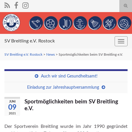
Suc
umsc
Search for:
SV Breitling e.V. Rostock
Navig
umsc
SV Breitling e.V. Rostock
>
News
>
Sportmöglichkeiten beim SV Breitling e.V.
Auch wir sind Gesundheitsamt!
Einladung zur Jahreshauptversammlung
Sportmöglichkeiten beim SV Breitling
JUNI
09
e.V.
2021
Der Sportverein Breitling wurde im Jahr 1990 gegründet