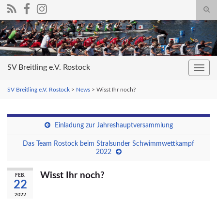
Suc
umsc
Search for:
SV Breitling e.V. Rostock
Navig
umsc
SV Breitling e.V. Rostock
>
News
>
Wisst Ihr noch?
Einladung zur Jahreshauptversammlung
Das Team Rostock beim Stralsunder Schwimmwettkampf
2022
Wisst Ihr noch?
FEB.
22
2022